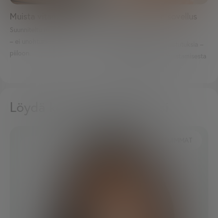
Muista vitamiinisi
Eksklusiivinen sovellus
Suunniteltu muistuttamaan sinua
jäsenille
– ei unohtumaan tai jäämään
Saat päivittäisiä muistutuksia –
piiloon.
tekee vitamiiniesi muistamisesta
helppoa.
Löydä keskittymiskohteesi
SUOSITUIMMAT