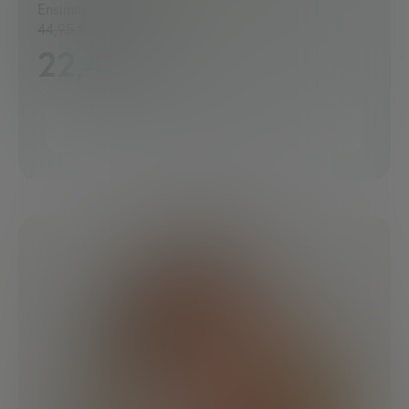
Ensimmäinen kuukausi vain
44,95 €
22,48 €
VALITSE + SKIN/HAIR/NAILS