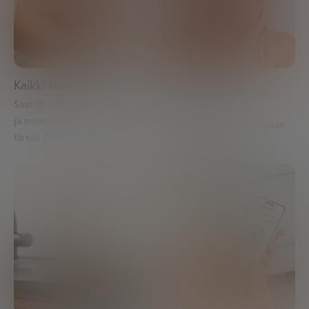
Kaikki tärkeät vitamiinit
Valitse erityinen
Saat 18 välttämätöntä vitamiinia
painopisteesi
ja mineraalia, mukaan lukien
Keskity ihoon, hiuksiin/kynsiin
tärkeä D-vitamiini.
tai kaikkiin kolmeen.