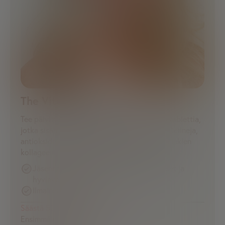
The Vita One + Skin
Tee päivittäisestä rutiinistasi helpompaa: 6 tablettia,
jotka sisältävät vitamiineja, mineraaleja, proteiineja,
antioksidantteja ja aminohappoja – mukaan lukien
kollageeni, C-vitamiini, niasiini ja sinkki.
Jäsenappi, jossa päivittäiset muistutukset ja
hyvinvointisisältö
Ilmainen toimitus
Säästä 50 % ensimmäinen kuukausi
Ensimmäinen kuukausi vain