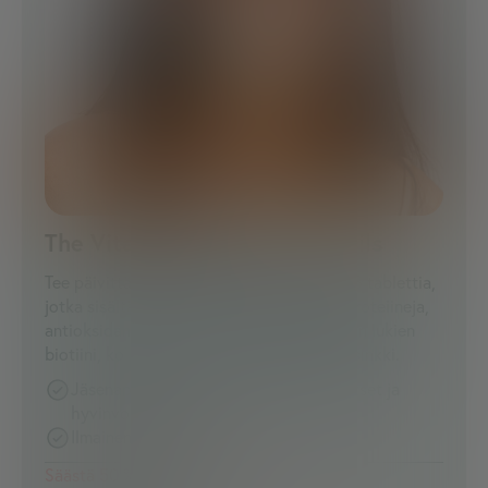
The Vita One + Skin/Hair/Nails
Tee päivittäisestä rutiinistasi helpompaa: 8 tablettia,
jotka sisältävät vitamiineja, mineraaleja, proteiineja,
antioksidantteja ja aminohappoja – mukaan lukien
biotiini, kollageeni, C-vitamiini, seleeni ja sinkki.
Jäsenappi, jossa päivittäiset muistutukset ja
hyvinvointisisältö
Ilmainen toimitus
Säästä 50 % ensimmäinen kuukausi