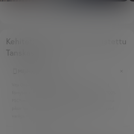
Kehitetty, testattu ja valmistettu
Tanskassa
Miljövänlig förpackning
Vita One-dispensern produceras med 100% certifierad
förnybar el och våra förpackningar är tillverkade av 100%
FSC®-märkt kartong. Alla vitaminer är förpackade i tunna
påsar som använder cirka 60% mindre plast jämfört med
vanliga vitaminförpackningar.