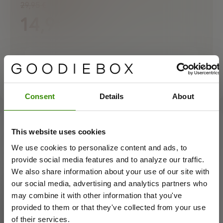
29,95 €
14,98 €
VALITSE + SKIN
Consent
Details
About
Hvilken Vita One passer til dig?
This website uses cookies
We use cookies to personalize content and ads, to
Vi stiller dig nogle få spørgsmål om dine vaner og
Sorry,
this
campaign
isn't
provide social media features and to analyze our traffic.
præferencer og guider dig i retning af det Vita One-
We also share information about your use of our site with
abonnement, der passer bedst til dig. Quizzen er hurtig,
available
in
your
region
our social media, advertising and analytics partners who
nem og hjælper dig med at tage et valg, der føles rigtigt –
may combine it with other information that you've
at
the
moment.
helt uden at overkomplicere det.
provided to them or that they've collected from your use
of their services.