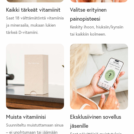
Kaikki tärkeät vitamiinit
Valitse erityinen
Saat 18 välttämätöntä vitamiinia
painopisteesi
ja mineraalia, mukaan lukien
Keskity ihoon, hiuksiin/kynsiin
tärkeä D-vitamiini.
tai kaikkiin kolmeen.
Muista vitamiinisi
Eksklusiivinen sovellus
Suunniteltu muistuttamaan sinua
jäsenille
– ei unohtumaan tai jäämään