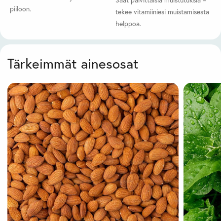
Saat päivittäisiä muistutuksia –
piiloon.
tekee vitamiiniesi muistamisesta
helppoa.
Tärkeimmät ainesosat