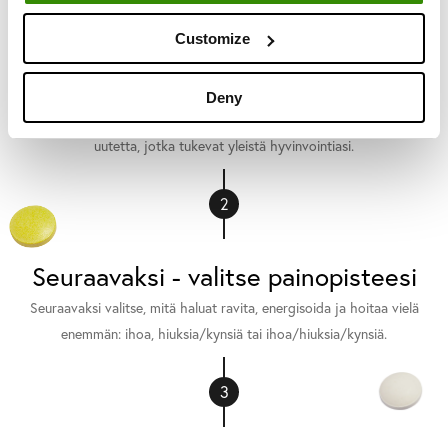
1
Customize
Ensiksi - välttämättömät vitamiinit
Deny
Vita One+:n perustana on 18 erilaista vitamiinia, kivennäisaineita ja
uutetta, jotka tukevat yleistä hyvinvointiasi.
2
Seuraavaksi - valitse painopisteesi
Seuraavaksi valitse, mitä haluat ravita, energisoida ja hoitaa vielä
enemmän: ihoa, hiuksia/kynsiä tai ihoa/hiuksia/kynsiä.
3