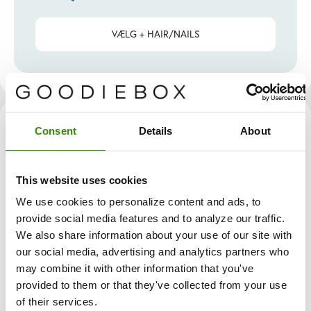
VÆLG + HAIR/NAILS
Vil du gøre det nemmere at
Consent
Details
About
holde styr på dine vitaminer?
This website uses cookies
Svar på syv hurtige spørgsmål og find det Vita One-
We use cookies to personalize content and ads, to
abonnement, der passer bedst til din livsstil.
provide social media features and to analyze our traffic.
We also share information about your use of our site with
Find dit match
our social media, advertising and analytics partners who
may combine it with other information that you've
provided to them or that they've collected from your use
of their services.